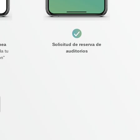
nea
Solicitud de reserva de
da tu
auditorios
ón"