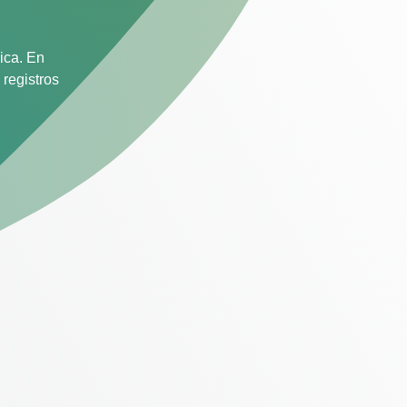
ica. En
 registros