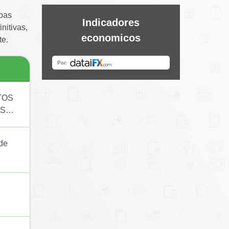
ebas
Indicadores
nitivas,
economicos
te.
TOS
ES
 de