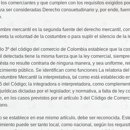
 los comerciantes y que cumplen con los requisitos exigidos por
ra ser consideradas Derecho consuetudinario y, por ende, fuen
.
mbre mercantil es la segunda fuente del derecho mercantil, con
preta la voluntad de la costumbre o para suplir el silencio de la l
en un mes - GR
ulo 3º del código del comercio de Colombia establece que la c
l detectada tiene la misma fuerza que la ley comercial, siempre
sta no resulte contraria de ninguna manera, y sea uniforme, re
imiento público. Se identifican como funciones La relatoria de
stumbre Mercantil la interpretativa, tal como está establecido en
 5 del Código; la integradora o interpretadora, como complement
urídicas dictadas por el legislador; y normativa, a falta de ley c
e, en los casos previstos por el artículo 3 del Código de Comerc
ano.
o se establece en ese mismo artículo, debe ser reconocida. Est
miento puede ser tanto local, como nacional, según los requisi