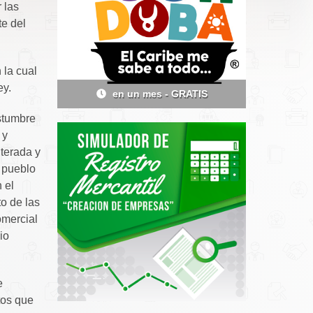
 las
te del
 la cual
ey.
ATIS
en 18 días - GRATIS
e
ostumbre
 y
iterada y
l pueblo
 el
o de las
omercial
io
e
tos que