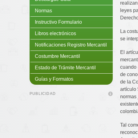
realizan
leyes pa
Normas
Derecho
Instructivo Formulario
La costu
Libros electrónicos
se inter
Notificaciones Registro Mercantil
El artíc
Costumbre Mercantil
mercanti
cuando é
Estado de Trámite Mercantil
de conoc
Guías y Formatos
de la Co
artículo
PUBLICIDAD
normas j
existent
colombi
Tal com
reconoci