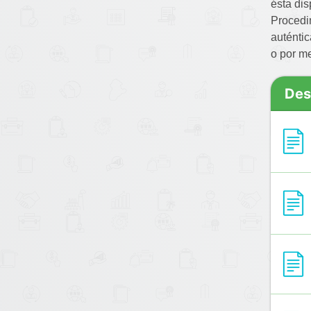
ésta di
Procedim
auténtic
o por me
Des