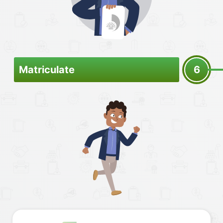
Matriculate
6