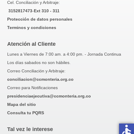
Cel. Conciliación y Arbitraje:
3152817473
-
Ext 310 - 311
Protección de datos personales
Terminos y condiciones
Atención al Cliente
Lunes a Viernes de 7:00 am. a 4:00 pm. - Jornada Continua
Los días sabados no son hábiles.
Correo Conciliación y Arbitraje:
conciliacion@ccmonteria.org.co
Correo para Notificaciones
presidenciaejecutiva@ccmonteria.org.co
Mapa del sitio
Consulta tu PQRS
accessible
Tal vez le interese