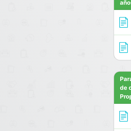
año
Par
de 
Pro