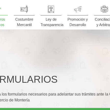
ros
Costumbre
Ley de
Promoción y
Conciliac
cos
Mercantil
Transparencia
Desarrollo
y Arbitra
RMULARIOS
 los formularios necesarios para adelantar sus trámites ante l
rcio de Montería