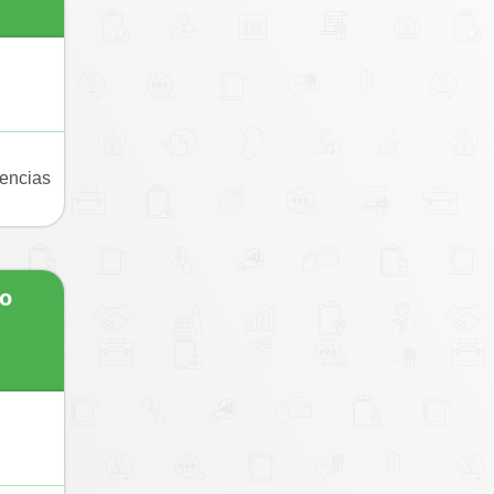
gencias
io