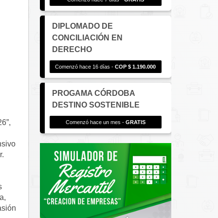
DIPLOMADO DE
CONCILIACIÓN EN
DERECHO
Comenzó hace 16 días -
COP $ 1.190.000
PROGAMA CÓRDOBA
DESTINO SOSTENIBLE
”, 
Comenzó hace un mes -
GRATIS
sivo 
. 
 
, 
sión 