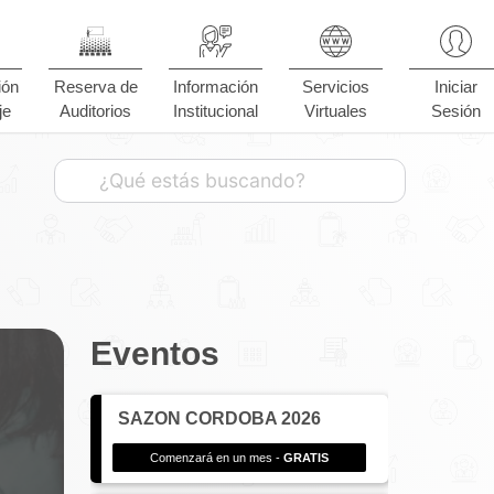
ión
Reserva de
Información
Servicios
Iniciar
je
Auditorios
Institucional
Virtuales
Sesión
Eventos
SAZON CORDOBA 2026
Comenzará en un mes -
GRATIS