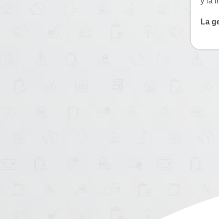
y la 
La g