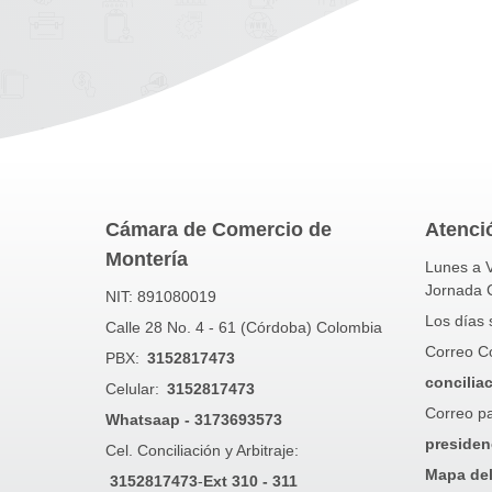
Cámara de Comercio de
Atenció
Montería
Lunes a V
Jornada 
NIT: 891080019
Los días 
Calle 28 No. 4 - 61 (Córdoba) Colombia
Correo Con
PBX:
3152817473
concilia
Celular:
3152817473
Correo pa
Whatsaap - 3173693573
presiden
Cel. Conciliación y Arbitraje:
Mapa del
3152817473
-
Ext 310 - 311