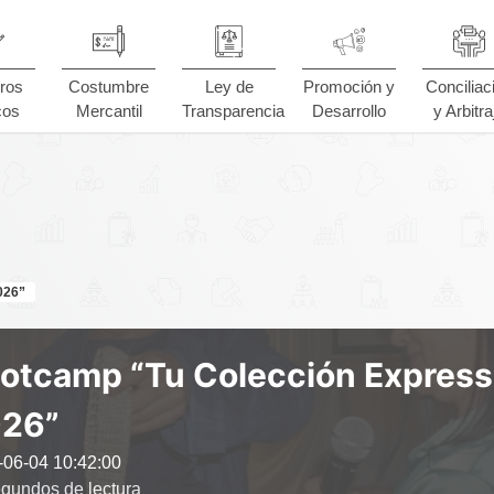
ros
Costumbre
Ley de
Promoción y
Conciliac
cos
Mercantil
Transparencia
Desarrollo
y Arbitra
026”
otcamp “Tu Colección Express
26”
-06-04 10:42:00
gundos de lectura