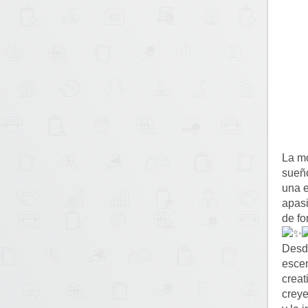
La mo
sueño
una e
apasi
de fo
Desd
escen
creat
creye