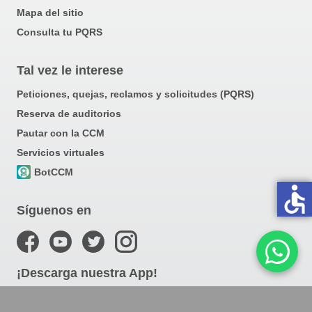
Mapa del sitio
Consulta tu PQRS
Tal vez le interese
Peticiones, quejas, reclamos y solicitudes (PQRS)
Reserva de auditorios
Pautar con la CCM
Servicios virtuales
BotCCM
accessible
Síguenos en
¡Descarga nuestra App!
Haz click
aquí
y explora lo que puedes hacer con nuestra app