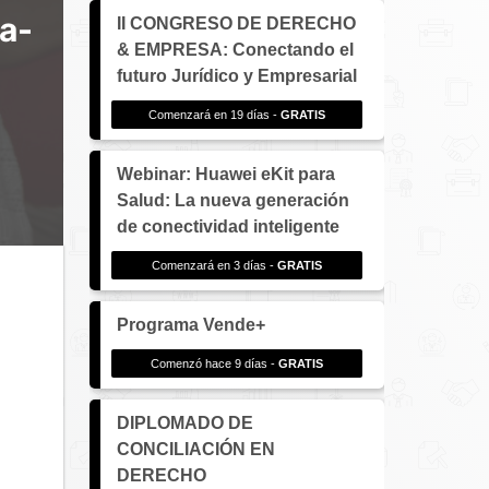
a-
II CONGRESO DE DERECHO
& EMPRESA: Conectando el
futuro Jurídico y Empresarial
Comenzará en 19 días -
GRATIS
Webinar: Huawei eKit para
Salud: La nueva generación
de conectividad inteligente
Comenzará en 3 días -
GRATIS
Programa Vende+
Comenzó hace 9 días -
GRATIS
DIPLOMADO DE
CONCILIACIÓN EN
DERECHO