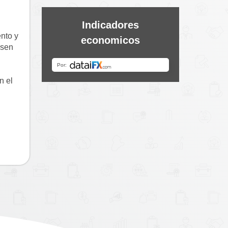
Indicadores
to y 
economicos
sen 
 el 