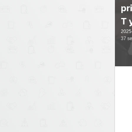
pr
T 
2025
37 se