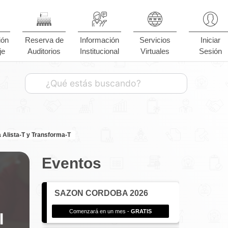
ión
Reserva de
Información
Servicios
Iniciar
je
Auditorios
Institucional
Virtuales
Sesión
Alista-T y Transforma-T
Eventos
SAZON CORDOBA 2026
Comenzará en un mes -
GRATIS
l