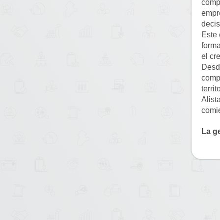
compo
empre
decis
Este 
forma
el cr
Desd
compr
territ
Alist
comi
La g