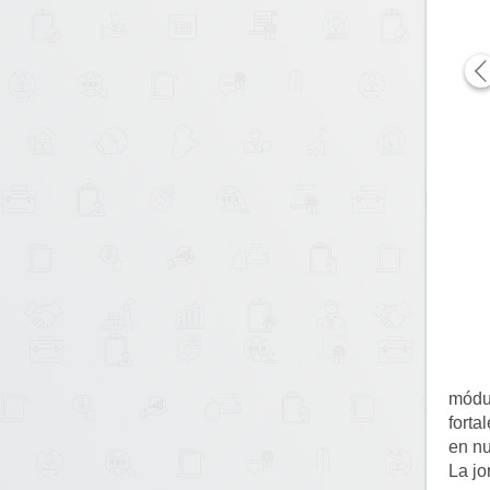
módul
forta
en nu
La jo