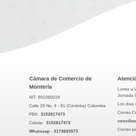
Cámara de Comercio de
Atenció
Montería
Lunes a V
Jornada 
NIT: 891080019
Los días 
Calle 28 No. 4 - 61 (Córdoba) Colombia
Correo Con
PBX:
3152817473
concilia
Celular:
3152817473
Correo pa
Whatsaap - 3173693573