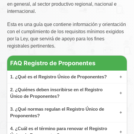
en general, al sector productivo regional, nacional e
internacional.
Esta es una guía que contiene información y orientación
con el cumplimiento de los requisitos mínimos exigidos
por la Ley, que servirá de apoyo para los fines
registrales pertinentes.
FAQ Registro de Proponentes
1. ¿Qué es el Registro Único de Proponentes?
Es un registro de creación legal que llevan las cámaras de comercio, en el cual deben inscribirse las personas naturales o jurídicas nacionales o extranjeras domiciliadas o con sucursal en Colombia que aspiran a celebrar contratos con las entidades estatales para la ejecución de obras, suministro de bienes o prestación de servicios, salvo las excepciones taxativamente señaladas en la ley.
En este registro consta la información relacionada con la experiencia, capacidad jurídica, capacidad financiera, capacidad de organización y clasificación del proponente.
2. ¿Quiénes deben inscribirse en el Registro
Único de Proponentes?
De acuerdo con la Ley 1150 de 2007 todas las personas naturales o jurídicas nacionales o extranjeras domiciliadas o con sucursal en Colombia que aspiren a celebrar contratos con las entidades estatales, se inscribirán en el Registro Único de Proponentes del Registro Único Empresarial de la cámara de comercio con jurisdicción en su domicilio principal.
3. ¿Qué normas regulan el Registro Único de
Proponentes?
• Circular externa 02 de 2016 de la Superintendencia de Industria y Comercio
4. ¿Cuál es el término para renovar el Registro