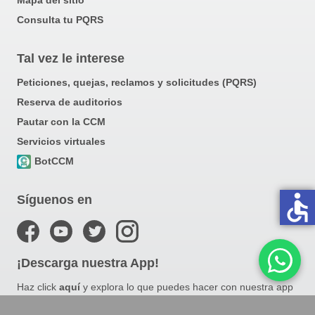
Mapa del sitio
Consulta tu PQRS
Tal vez le interese
Peticiones, quejas, reclamos y solicitudes (PQRS)
Reserva de auditorios
Pautar con la CCM
Servicios virtuales
BotCCM
accessible
Síguenos en
¡Descarga nuestra App!
Haz click
aquí
y explora lo que puedes hacer con nuestra app