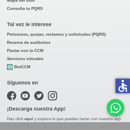
Mapa del sitio
Consulta tu PQRS
Tal vez le interese
Peticiones, quejas, reclamos y solicitudes (PQRS)
Reserva de auditorios
Pautar con la CCM
Servicios virtuales
BotCCM
accessible
Síguenos en
¡Descarga nuestra App!
Haz click
aquí
y explora lo que puedes hacer con nuestra app