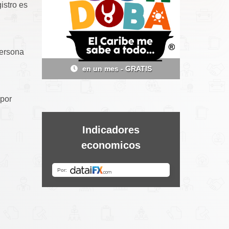
istro es
persona
en un mes - GRATIS
en 20 d
 por
Indicadores
economicos