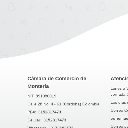
Cámara de Comercio de
Atenció
Montería
Lunes a V
Jornada 
NIT: 891080019
Los días 
Calle 28 No. 4 - 61 (Córdoba) Colombia
Correo Con
PBX:
3152817473
concilia
Celular:
3152817473
Correo pa
Whatsaap - 3173693573