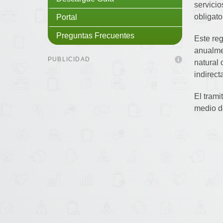
servicio
obligat
Portal
Preguntas Frecuentes
Este reg
anualme
PUBLICIDAD
natural 
indirect
El trami
medio d