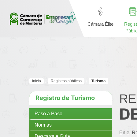
Cámara Élite
Regist
Públi
Inicio
Registros públicos
Turismo
RE
Registro de Turismo
D
Paso a Paso
Normas
En el Re
Descargue Guía