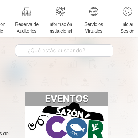
ión
Reserva de
Información
Servicios
Iniciar
je
Auditorios
Institucional
Virtuales
Sesión
EVENTOS
s de