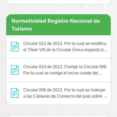
166 del Decreto Ley 19 de 2012".
Normatividad Registro Nacional de
Turismo
Circular 012 de 2012. Por la cual se modifica
el Título VIII de la Circular Única respecto de
algunos aspectos referentes a los registros
públicos que asumieron las cámaras de
Circular 010 de 2012. Corrige la Circular 008.
comercio en virtud de lo dispuesto en el
Por la cual se corrige el inciso cuarto del
artículo 166 del Decreto Ley 019 de 2012
numeral 1.12.12 del Capítulo Primero del
Título VIII de la Circular Única
Circular 008 de 2012. Por la cual se instruye
a las Cámaras de Comercio del país sobre la
forma en que deberán asumir los registros a
que se refiere el artículo 166 del Decreto Ley
019 de 2012