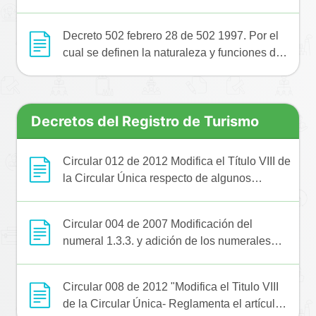
los Artículos 61 y 62 de la Ley 300 de 1996.
Decreto 502 febrero 28 de 502 1997. Por el
cual se definen la naturaleza y funciones de
cada uno de los tipos de agencias de viajes
de que trata el Artículo 85 de la Ley 300 de
1996.
Decretos del Registro de Turismo
Circular 012 de 2012 Modifica el Título VIII de
la Circular Única respecto de algunos
aspectos referentes a los registros públicos
que asumieron las cámaras de comercio en
Circular 004 de 2007 Modificación del
virtud de lo dispuesto en el artículo 166 del
numeral 1.3.3. y adición de los numerales
Decreto Ley 019 de 2012
1.3.4., 1.3.5. y 1.3.6. del Título VIII Capítulo
Primero de la Circular Única.
Circular 008 de 2012 "Modifica el Titulo VIII
de la Circular Única- Reglamenta el artículo