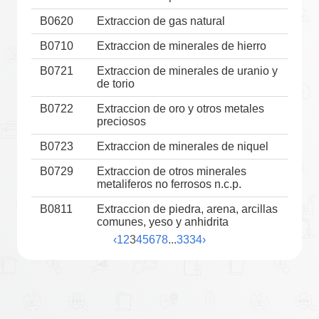
B0620
Extraccion de gas natural
B0710
Extraccion de minerales de hierro
B0721
Extraccion de minerales de uranio y
de torio
B0722
Extraccion de oro y otros metales
preciosos
B0723
Extraccion de minerales de niquel
B0729
Extraccion de otros minerales
metaliferos no ferrosos n.c.p.
B0811
Extraccion de piedra, arena, arcillas
comunes, yeso y anhidrita
‹
1
2
3
4
5
6
7
8
...
33
34
›