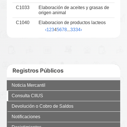
C1033
Elaboración de aceites y grasas de
origen animal
C1040
Elaboracion de productos lacteos
‹
1
2
3
4
5
6
7
8
...
33
34
›
Registros Públicos
Noticia Mercantil
Consulta CIIUS
Devolución o Cobro de Saldos
Notificaciones