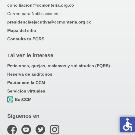
conciliacion@ccmonteria.org.co
Correo para Notificaciones
presidenciaejecutiva@ccmonteria.org.co
Mapa del sitio
Consulta tu PQRS
Tal vez le interese
Peticiones, quejas, reclamos y solicitudes (PQRS)
Reserva de auditorios
Pautar con la CCM
Servicios virtuales
BotCCM
Síguenos en
accessible